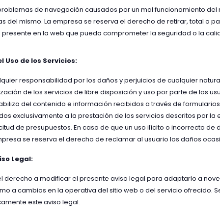
 problemas de navegación causados por un mal funcionamiento del 
s del mismo. La empresa se reserva el derecho de retirar, total o p
 presente en la web que pueda comprometer la seguridad o la calida
 Uso de los Servicios:
quier responsabilidad por los daños y perjuicios de cualquier natur
ización de los servicios de libre disposición y uso por parte de los us
iliza del contenido e información recibidos a través de formulario
dos exclusivamente a la prestación de los servicios descritos por l
icitud de presupuestos. En caso de que un uso ilícito o incorrecto de 
empresa se reserva el derecho de reclamar al usuario los daños oca
iso Legal:
l derecho a modificar el presente aviso legal para adaptarlo a nove
omo a cambios en la operativa del sitio web o del servicio ofrecido. 
camente este aviso legal.