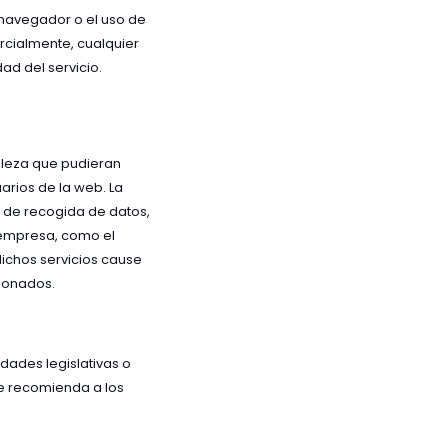
navegador o el uso de
arcialmente, cualquier
d del servicio.
aleza que pudieran
uarios de la web. La
s de recogida de datos,
a empresa, como el
dichos servicios cause
sionados.
dades legislativas o
Se recomienda a los