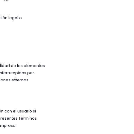
ción legal o
ilidad de los elementos
interrumpidos por
ciones externas
n con el usuario si
 presentes Términos
 empresa.