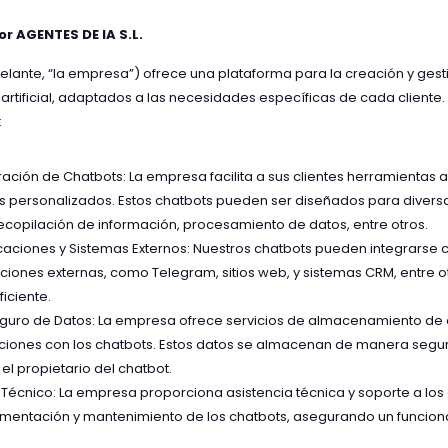
r AGENTES DE IA S.L.
delante, “la empresa”) ofrece una plataforma para la creación y ges
artificial, adaptados a las necesidades específicas de cada cliente. 
:
ración de Chatbots: La empresa facilita a sus clientes herramientas
s personalizados. Estos chatbots pueden ser diseñados para divers
 recopilación de información, procesamiento de datos, entre otros.
caciones y Sistemas Externos: Nuestros chatbots pueden integrarse 
ciones externas, como Telegram, sitios web, y sistemas CRM, entre o
ficiente.
uro de Datos: La empresa ofrece servicios de almacenamiento de 
cciones con los chatbots. Estos datos se almacenan de manera segur
el propietario del chatbot.
 Técnico: La empresa proporciona asistencia técnica y soporte a los 
ementación y mantenimiento de los chatbots, asegurando un funcio