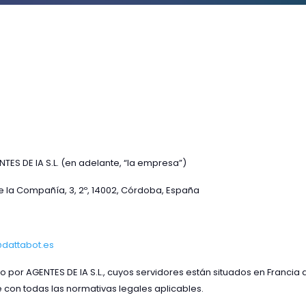
ENTES DE IA S.L. (en adelante, “la empresa”)
de la Compañía, 3, 2º, 14002, Córdoba, España
@dattabot.es
o por AGENTES DE IA S.L., cuyos servidores están situados en Francia
le con todas las normativas legales aplicables.