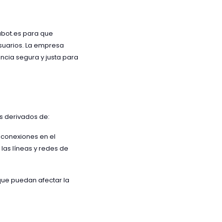
abot.es para que
usuarios. La empresa
encia segura y justa para
s derivados de:
esconexiones en el
las líneas y redes de
 que puedan afectar la