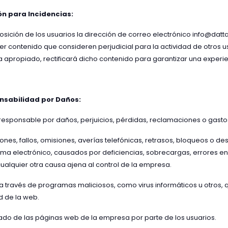
n para Incidencias:
sición de los usuarios la dirección de correo electrónico info@datt
er contenido que consideren perjudicial para la actividad de otros 
era apropiado, rectificará dicho contenido para garantizar una experi
nsabilidad por Daños:
esponsable por daños, perjuicios, pérdidas, reclamaciones o gasto
ciones, fallos, omisiones, averías telefónicas, retrasos, bloqueos o d
ma electrónico, causados por deficiencias, sobrecargas, errores en 
ualquier otra causa ajena al control de la empresa.
 a través de programas maliciosos, como virus informáticos u otros,
d de la web.
do de las páginas web de la empresa por parte de los usuarios.