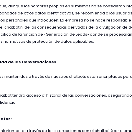
que, aunque los nombres propios en sí mismos no se consideran inf
ados de otros datos identificativos, se recomienda a los usuario
os personales que introducen. La empresa no se hace responsable 
 el chatbot ni de las consecuencias derivadas de la divulgación de 
cífico de la función de «Generación de Leads» donde se procesará
s normativas de protección de datos aplicables.
idad de las Conversaciones
s mantenidas a través de nuestros chatbots están encriptadas para
chatbot tendrá acceso al historial de las conversaciones, asegurando
idencial.
atos:
untariamente a través de las interacciones con el chatbot (por ejem