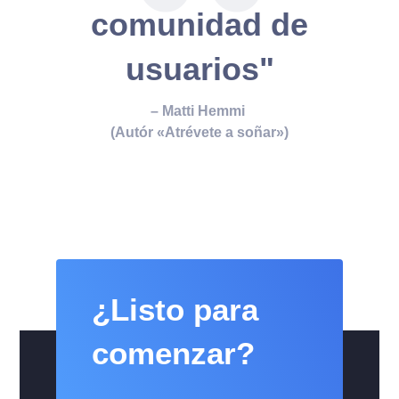
comunidad de
usuarios"
– Matti Hemmi
(Autór «Atrévete a soñar»)
¿Listo para
comenzar?