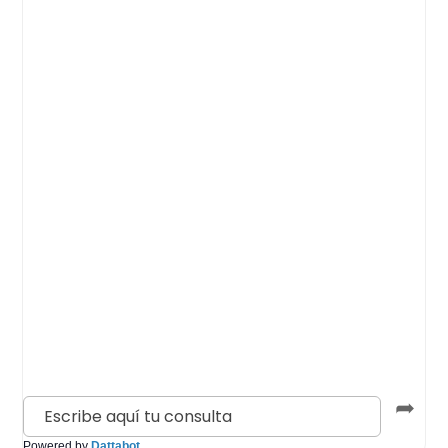
➦
Powered by
Dattabot